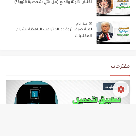
اختبار الأنوثة والدلع (هل أنتي شخصية أنثوية؟)
منذ عام
لعبة صرف ثروة دونالد ترامب الباهظة بشراء
المقتنيات
مقترحات
تطبيقات للهاتف
منذ عام
تطبيق لتعيين خلفيات سوداء مظلمة عالية الجودة